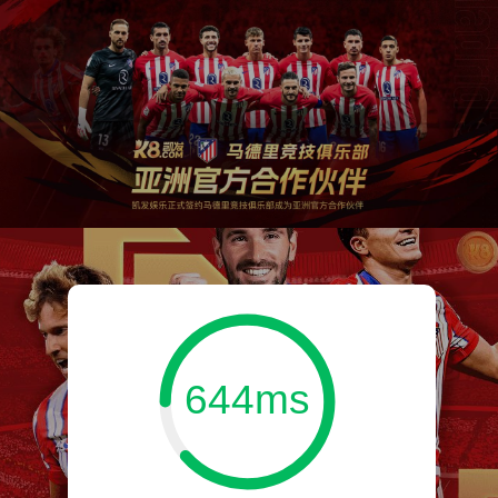
644ms